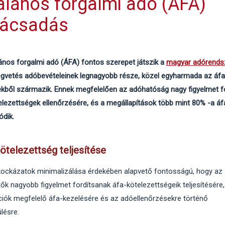
alános forgalmi adó (ÁFA)
nácsadás
lános forgalmi adó (ÁFA) fontos szerepet játszik a
magyar adórends
égvetés adóbevételeinek legnagyobb része, közel egyharmada az áfa
ekből származik. Ennek megfelelően az adóhatóság nagy figyelmet fo
elezettségek ellenőrzésére, és a megállapítások több mint 80% -a á
ódik.
ötelezettség teljesítése
ockázatok minimalizálása érdekében alapvető fontosságú, hogy az
ők nagyobb figyelmet fordítsanak áfa-kötelezettségeik teljesítésére,
ciók megfelelő áfa-kezelésére és az adóellenőrzésekre történő
lésre.