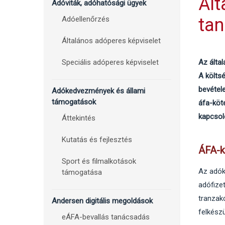
Services
Ált
Adóviták, adóhatósági ügyek
Sidebar
Adóellenőrzés
ta
Általános adóperes képviselet
Speciális adóperes képviselet
Az álta
A költs
bevétel
Adókedvezmények és állami
támogatások
áfa-köt
kapcsol
Áttekintés
Kutatás és fejlesztés
ÁFA-k
Sport és filmalkotások
Az adók
támogatása
adófizet
tranzak
Andersen digitális megoldások
felkészü
eÁFA-bevallás tanácsadás