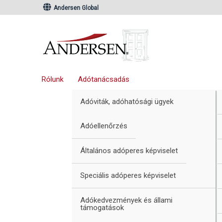
Ugrás
Skip
Andersen Global
az
to
elsődleges
main
navigációhoz
content
Rólunk
Adótanácsadás
Adóviták, adóhatósági ügyek
Adóellenőrzés
Általános adóperes képviselet
Speciális adóperes képviselet
Adókedvezmények és állami
támogatások