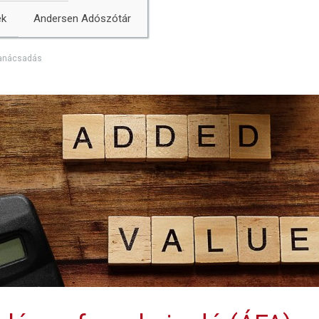
ek
Andersen Adószótár
 tanácsadás