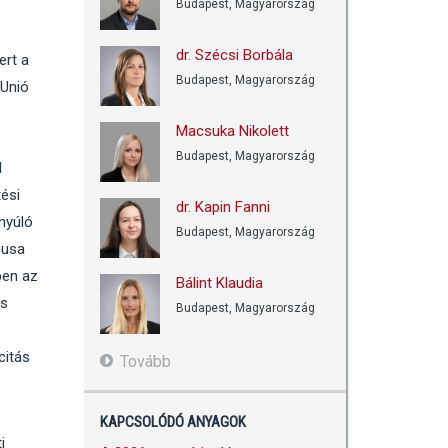
Budapest, Magyarország
dr. Szécsi Borbála
ert a
Budapest, Magyarország
 Unió
Macsuka Nikolett
Budapest, Magyarország
l
ési
dr. Kapin Fanni
nyúló
Budapest, Magyarország
usa
ben az
Bálint Klaudia
ós
Budapest, Magyarország
citás
Tovább
KAPCSOLÓDÓ ANYAGOK
i