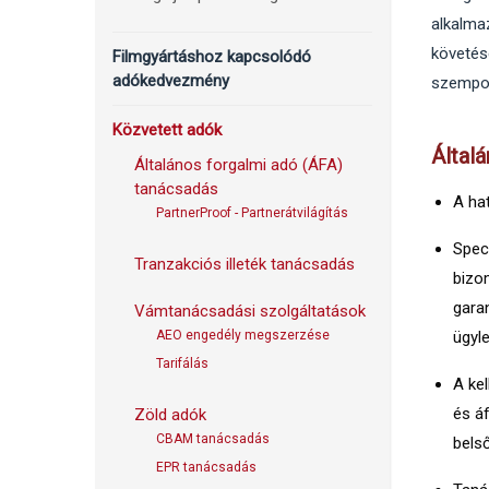
alkalma
követés
Filmgyártáshoz kapcsolódó
adókedvezmény
szempon
Közvetett adók
Általá
Általános forgalmi adó (ÁFA)
tanácsadás
A ha
PartnerProof - Partnerátvilágítás
Speci
Tranzakciós illeték tanácsadás
bizo
garan
Vámtanácsadási szolgáltatások
AEO engedély megszerzése
ügyl
Tarifálás
A ke
és á
Zöld adók
CBAM tanácsadás
bels
EPR tanácsadás