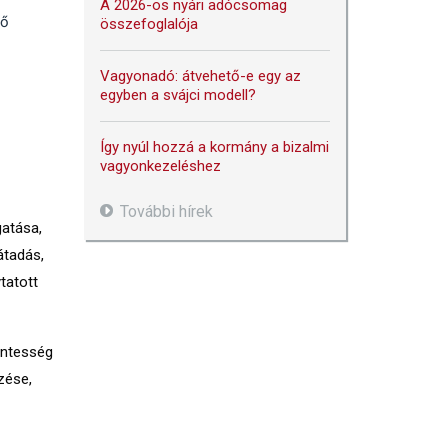
A 2026-os nyári adócsomag
lő
összefoglalója
Vagyonadó: átvehető-e egy az
egyben a svájci modell?
Így nyúl hozzá a kormány a bizalmi
vagyonkezeléshez
További hírek
gatása,
átadás,
tatott
entesség
zése,