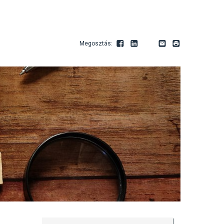
Megosztás:
Facebook
LinkedIn
Youtube
Email
Print