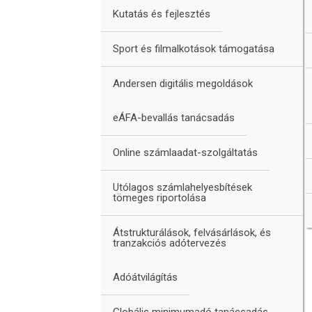
Kutatás és fejlesztés
Sport és filmalkotások támogatása
Andersen digitális megoldások
eÁFA-bevallás tanácsadás
Online számlaadat-szolgáltatás
Utólagos számlahelyesbítések
tömeges riportolása
Átstrukturálások, felvásárlások, és
tranzakciós adótervezés
Adóátvilágítás
Globális minimumadó tanácsadás