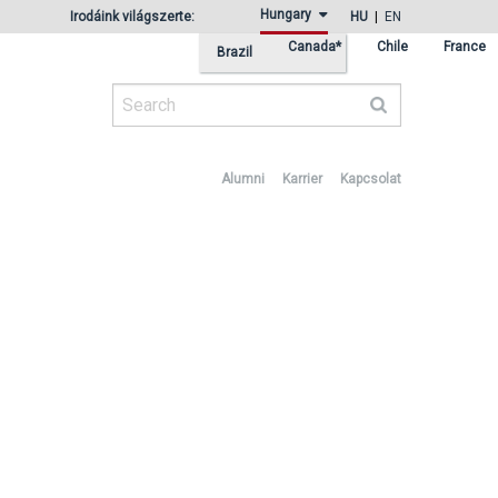
Hungary
Irodáink világszerte:
HU
EN
Canada*
Chile
France
Brazil
Search
Alumni
Karrier
Kapcsolat