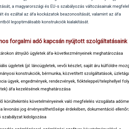
zását, a magyarországi és EU-s szabályozás változásainak megfele
ét és ezáltal az áfa kockázatok beazonosítását, valamint az áfa
tból legoptimálisabb konstrukciók kialakítását.
nos forgalmi adó kapcsán nyújtott szolgáltatásaink
tárokon átnyúló ügyletek áfa-következményeinek meghatározása
ális ügyletek (pl. láncügyletek, vevői készlet, saját áru külföldre moz
mányosi konstrukciók, bérmunka, közvetített szolgáltatások, üzletág
cia ügyek, engedmények, rendezvények, fiókteleppel/telephellyel foly
etek) áfa kezelésének meghatározása
llő körültekintés követelményeinek való megfelelés vizsgálata adóm
fa levonási jog érvényesíthetősége érdekében, dokumentáció ellenőr
ő szabályzat kidolgozása