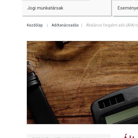
Jogi munkatársak
Esemény
Kezdőlap
Adótanácsadás
Általános forgalmi adó (ÁFA)