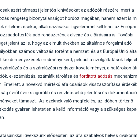
csak azért támaszt jelentős kihívásokat az adózók részére, mert a
ozás rengeteg bizonytalanságot hordoz magában, hanem azért is m
ok értelmezésekor, alkalmazásakor figyelemmel kell lenni az Európai
ozzáadottérték-adó rendszerének elveire és előírásaira is. További
et jelent az is, hogy az elmúlt években az általános forgalmi adó
ályokban számos változás történt a nemzeti és az Európai Unió álta
tt kezdeményezések eredményeként, például a szolgáltatások teljesít
a számlázás és a számlázási rendszer követelményei, a határokon át
ciók, e-számlázás, számlák tárolása és
fordított adózás
mechanizm
én. Emellett, a növekvő mértékű áfa csalások visszaszorítása érdeké
ság évről évre szigorúbb és részletesebb jelentési és dokumentáci
ményeket támaszt. Az ezeknek való megfelelés, az időben történő
zkodás gyakran lehetetlen a kellő információ vagy a szükséges kapa
an.
atásainkkal igyekszünk elősegíteni az áfa szabályok helyes gyakorlat