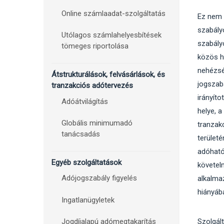
Online számlaadat-szolgáltatás
Ez nem 
szabály
Utólagos számlahelyesbítések
szabály
tömeges riportolása
közös h
nehézség
Átstrukturálások, felvásárlások, és
jogszab
tranzakciós adótervezés
irányíto
Adóátvilágítás
helye, 
Globális minimumadó
tranzak
tanácsadás
terület
adóható
Egyéb szolgáltatások
követel
Adójogszabály figyelés
alkalma
hiányáb
Ingatlanügyletek
Jogdíjalapú adómegtakarítás
Szolgált