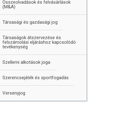
Összeolvadások és felvásárlások
(M&A)
Társasági és gazdasági jog
Társaságok átszervezése és
felszámolási eljáráshoz kapcsolódó
tevékenység
Szellemi alkotások joga
Szerencsejáték és sportfogadás
Versenyjog