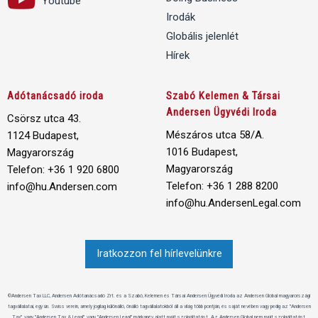
Youtube
Irodák
Globális jelenlét
Hírek
Adótanácsadó iroda
Szabó Kelemen & Társai
Andersen Ügyvédi Iroda
Csörsz utca 43.
Mészáros utca 58/A.
1124 Budapest,
1016 Budapest,
Magyarország
Magyarország
Telefon: +36 1 920 6800
Telefon: +36 1 288 8200
info@hu.Andersen.com
info@hu.AndersenLegal.com
Iratkozzon fel hírlevelünkre
©Andersen Tax LLC, Andersen Adótanácsadó Zrt. és a Szabó, Kelemen és Társai Andersen Ügyvédi Iroda az Andersen Global magyarországi
tagvállalatai, egy ún. Swiss verein, amely jogilag különálló, önálló tagvállalatokból áll a világ több pontján, és saját nevében vagy pedig az "Andersen
Tax", vagy "Andersen Tax & Legal", vagy "Andersen Legal" márkanév alatt nyújt szolgáltatást. Az Andersen Global nem nyújt szolgáltatást,