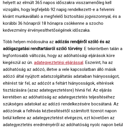
helyett az elmúlt 365 napos időszakra visszamenőleg kell
vizsgálni, hogy legfeljebb 92 napig rendelkezett-e a felvenni
kívánt munkavállaló a megfelelő biztosítási jogviszonnyal, és a
korábbi 36 hónapról 18 hónapra csökkenne a szocho
kedvezmény érvényesíthetőségének időszaka.
Több helyen módosulna az
adózás rendjéről szóló és az
adóigazgatási rendtartásról szóló törvény
. E tekintetben talán a
legfontosabb változás, hogy az adóhatósági eljárások köre
kiegészül az ún.
adategyeztetési eljárással
. Eszerint, ha az
adóhatóság az adózó, illetve a vele kapcsolatban álló másik
adózó által nyújtott adatszolgáltatás adataiban hiányosságot,
eltérést tár fel, az adózót a feltárt hiányosságok, eltérések
tisztázására (azaz adategyeztetésre) hívná fel. Az eljárás
keretében az adóhatóság az adategyeztetés teljesítéséhez
szükséges adatokat az adózó rendelkezésére bocsátaná. Az
adózónak a felhívás kézbesítésétől számított tizenöt napon
belül kellene az adategyeztetést elvégezni, ezt követően az
adategyeztetés eredményéről az adóhatóság nyolc napon belül