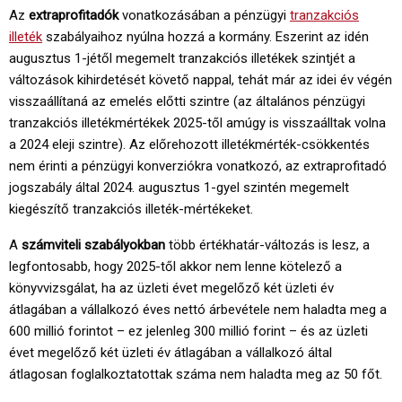
Az
extraprofitadók
vonatkozásában a pénzügyi
tranzakciós
illeték
szabályaihoz nyúlna hozzá a kormány. Eszerint az idén
augusztus 1-jétől megemelt tranzakciós illetékek szintjét a
változások kihirdetését követő nappal, tehát már az idei év végén
visszaállítaná az emelés előtti szintre (az általános pénzügyi
tranzakciós illetékmértékek 2025-től amúgy is visszaálltak volna
a 2024 eleji szintre). Az előrehozott illetékmérték-csökkentés
nem érinti a pénzügyi konverziókra vonatkozó, az extraprofitadó
jogszabály által 2024. augusztus 1-gyel szintén megemelt
kiegészítő tranzakciós illeték-mértékeket.
A
számviteli szabályokban
több értékhatár-változás is lesz, a
legfontosabb, hogy 2025-től akkor nem lenne kötelező a
könyvvizsgálat, ha az üzleti évet megelőző két üzleti év
átlagában a vállalkozó éves nettó árbevétele nem haladta meg a
600 millió forintot – ez jelenleg 300 millió forint – és az üzleti
évet megelőző két üzleti év átlagában a vállalkozó által
átlagosan foglalkoztatottak száma nem haladta meg az 50 főt.