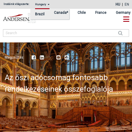
Ugrás
Skip
HU
EN
Irodáink világszerte:
Hungary
az
to
Canada*
Chile
France
Germany
Brazil
elsődleges
main
navigációhoz
content
Search
Megosztás:
Facebook
LinkedIn
Youtube
Email
Print
Az őszi adócsomag fontosabb
rendelkezéseinek összefoglalója