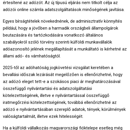
értesítené az adózót. Az új típusú eljárás nem titkolt célja az
adózói online számla adatszolgáltatások minőségének javítása.
Egyes bírságtételek növekednének, de adminisztratív könnyítés
például, hogy a jövőben a harmadik országbeli állampolgárok
beutazására és tartózkodására vonatkozó általános
szabályokról szóló törvény szerinti külföldi munkavállalók
adóazonosító jelének megállapítását a munkáltató is kérhetné az
állami adó- és vámhatóságtól.
2025-től az adóhatóság jogkövetési vizsgálat keretében a
bevallási időszak lezárását megelőzően is ellenőrizhetné, hogy
az adózó eleget tett-e a szokásos piaci ár meghatározásával
összefüggő nyilvántartási és adatszolgáltatási
kötelezettségének, illetve e nyilvántartással összefüggő
iratmegőrzési kötelezettségének, továbbá ellenőrizhetné az
adózó e nyilvántartásában szereplő adatok, tények, körülmények
valóságtartalmát, illetve ezek hitelességét.
Ha a külföldi vállalkozás magyarországi fióktelepe esetleg még