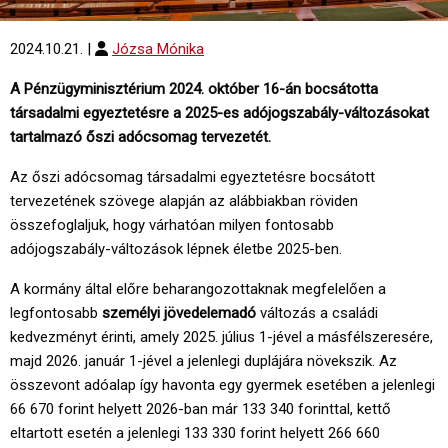
2024.10.21.
|
Józsa Mónika
A Pénzügyminisztérium 2024. október 16-án bocsátotta
társadalmi egyeztetésre a 2025-es adójogszabály-változásokat
tartalmazó őszi adócsomag tervezetét.
Az őszi adócsomag társadalmi egyeztetésre bocsátott
tervezetének szövege alapján az alábbiakban röviden
összefoglaljuk, hogy várhatóan milyen fontosabb
adójogszabály-változások lépnek életbe 2025-ben.
A kormány által előre beharangozottaknak megfelelően a
legfontosabb
személyi jövedelemadó
változás a családi
kedvezményt érinti, amely 2025. július 1-jével a másfélszeresére,
majd 2026. január 1-jével a jelenlegi duplájára növekszik. Az
összevont adóalap így havonta egy gyermek esetében a jelenlegi
66 670 forint helyett 2026-ban már 133 340 forinttal, kettő
eltartott esetén a jelenlegi 133 330 forint helyett 266 660