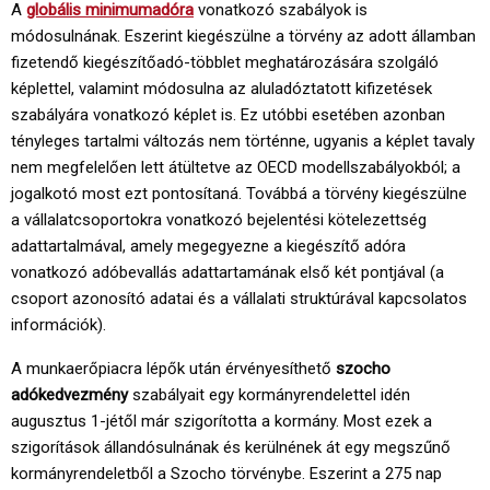
A
globális minimumadóra
vonatkozó szabályok is
módosulnának. Eszerint kiegészülne a törvény az adott államban
fizetendő kiegészítőadó-többlet meghatározására szolgáló
képlettel, valamint módosulna az aluladóztatott kifizetések
szabályára vonatkozó képlet is. Ez utóbbi esetében azonban
tényleges tartalmi változás nem történne, ugyanis a képlet tavaly
nem megfelelően lett átültetve az OECD modellszabályokból; a
jogalkotó most ezt pontosítaná. Továbbá a törvény kiegészülne
a vállalatcsoportokra vonatkozó bejelentési kötelezettség
adattartalmával, amely megegyezne a kiegészítő adóra
vonatkozó adóbevallás adattartamának első két pontjával (a
csoport azonosító adatai és a vállalati struktúrával kapcsolatos
információk).
A munkaerőpiacra lépők után érvényesíthető
szocho
adókedvezmény
szabályait egy kormányrendelettel idén
augusztus 1-jétől már szigorította a kormány. Most ezek a
szigorítások állandósulnának és kerülnének át egy megszűnő
kormányrendeletből a Szocho törvénybe. Eszerint a 275 nap