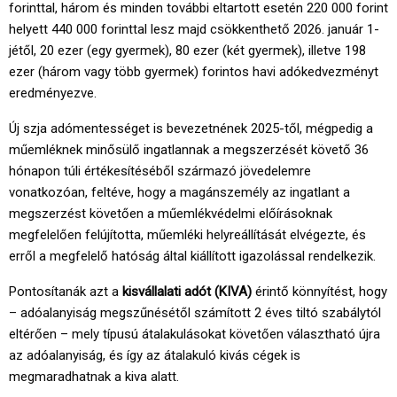
forinttal, három és minden további eltartott esetén 220 000 forint
helyett 440 000 forinttal lesz majd csökkenthető 2026. január 1-
jétől, 20 ezer (egy gyermek), 80 ezer (két gyermek), illetve 198
ezer (három vagy több gyermek) forintos havi adókedvezményt
eredményezve.
Új szja adómentességet is bevezetnének 2025-től, mégpedig a
műemléknek minősülő ingatlannak a megszerzését követő 36
hónapon túli értékesítéséből származó jövedelemre
vonatkozóan, feltéve, hogy a magánszemély az ingatlant a
megszerzést követően a műemlékvédelmi előírásoknak
megfelelően felújította, műemléki helyreállítását elvégezte, és
erről a megfelelő hatóság által kiállított igazolással rendelkezik.
Pontosítanák azt a
kisvállalati adót (KIVA)
érintő könnyítést, hogy
– adóalanyiság megszűnésétől számított 2 éves tiltó szabálytól
eltérően – mely típusú átalakulásokat követően választható újra
az adóalanyiság, és így az átalakuló kivás cégek is
megmaradhatnak a kiva alatt.