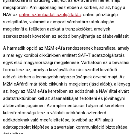
nyilatkozatra is szükség van, ezt az eÁfával sem lehet majd
megspórolni. Ami újdonság lesz ebben a körben, az az, hogy a
NAV az
online számlaadat-szolgáltatás
, online pénztárgép-
szolgáltatás, valamint az import vámhatározatok alapján
megjeleníti a felületen azokat a tranzakciókat, amelyek
szerkesztését követően az adózó benyújthatja az áfabevallását.
A harmadik opció az M2M eÁfa rendszerének használata, amely
a már egy korábbi cikkünkben említett SAF-T adatszolgáltatás
egyik első magyarországi megjelenése. Várhatóan ez a bevallási
forma lesz az, amely a középvállalkozási szinttel kezdődő
adózói körben a legnagyobb népszerűségnek örvend majd. Az
M2M eÁfáról már több cikkünk is megjelent (lásd alább), a lényeg
az, hogy az M2M eÁfa keretében az adózónak a NAV által elvárt
adatstruktúrában kell az áfaanalitikáját feltölteni és jóváhagyni
áfabevallás jogcímén. Az implementációs folyamat keretében
kulcsfontosságú lesz a vállalati adókódok sztenderd
adókódoknak való megfeleltetése, továbbá az API alapú
adatkapcsolat kiépítése a zavartalan kommunikáció biztosítása