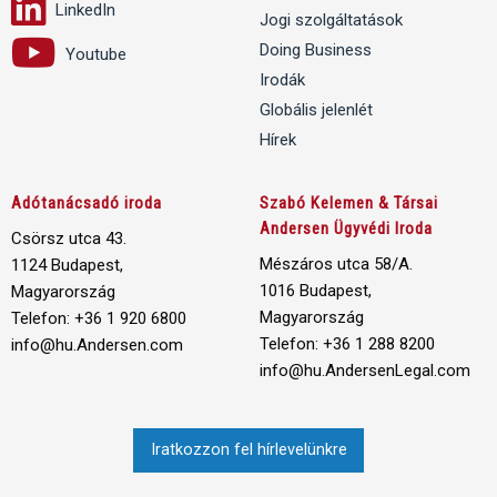
LinkedIn
Jogi szolgáltatások
Doing Business
Youtube
Irodák
Globális jelenlét
Hírek
Adótanácsadó iroda
Szabó Kelemen & Társai
Andersen Ügyvédi Iroda
Csörsz utca 43.
Mészáros utca 58/A.
1124 Budapest,
1016 Budapest,
Magyarország
Magyarország
Telefon: +36 1 920 6800
Telefon: +36 1 288 8200
info@hu.Andersen.com
info@hu.AndersenLegal.com
Iratkozzon fel hírlevelünkre