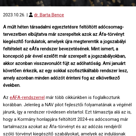
2023.10.26.
|
dr. Barta Bence
A múlt héten társadalmi egyeztetésre feltöltött adócsomag-
tervezetben elbújtatva már szerepeltek azok az Áfa-törvényt
kiegészítő fordulatok, amelyek újra megteremtik a jogszabályi
feltételeit az eÁfa rendszer bevezetésének. Mint ismert, a
koncepció pár évvel ezelőtt már szerepelt a jogszabályokban,
akkor azonban visszavonulót fújt az adóhatóság. Ami januárt
követően érkezik, az egy sokkal szofisztikáltabb rendszer lesz,
amely azonban minden adózót érinteni fog az elkövetkező
években.
Az
eÁFA-rendszerrel
már több cikkünkben is foglalkoztunk
korábban. Jelenleg a NAV pilot fejlesztői folyamatának a végénél
járunk, így a rendszer rövidesen elstartol. Ezt támasztja alá az is,
hogy a Kormány honlapjára feltöltött 2024-es adócsomag már
tartalmazza azokat az Áfa-törvényt és az adózás rendjéről
szóló törvényt kiegészítő szabályokat, amelyek az indulásnak