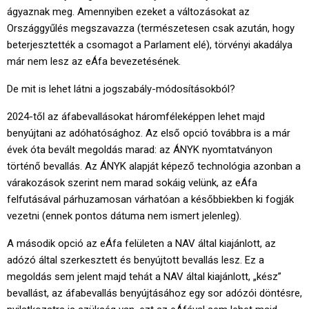
ágyaznak meg. Amennyiben ezeket a változásokat az
Országgyűlés megszavazza (természetesen csak azután, hogy
beterjesztették a csomagot a Parlament elé), törvényi akadálya
már nem lesz az eÁfa bevezetésének.
De mit is lehet látni a jogszabály-módosításokból?
2024-től az áfabevallásokat háromféleképpen lehet majd
benyújtani az adóhatósághoz. Az első opció továbbra is a már
évek óta bevált megoldás marad: az ÁNYK nyomtatványon
történő bevallás. Az ÁNYK alapját képező technológia azonban a
várakozások szerint nem marad sokáig velünk, az eÁfa
felfutásával párhuzamosan várhatóan a későbbiekben ki fogják
vezetni (ennek pontos dátuma nem ismert jelenleg).
A második opció az eÁfa felületen a NAV által kiajánlott, az
adózó által szerkesztett és benyújtott bevallás lesz. Ez a
megoldás sem jelent majd tehát a NAV által kiajánlott, „kész”
bevallást, az áfabevallás benyújtásához egy sor adózói döntésre,