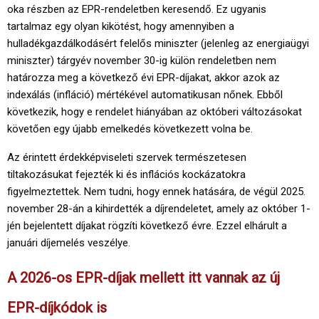
oka részben az EPR-rendeletben keresendő. Ez ugyanis
tartalmaz egy olyan kikötést, hogy amennyiben a
hulladékgazdálkodásért felelős miniszter (jelenleg az energiaügyi
miniszter) tárgyév november 30-ig külön rendeletben nem
határozza meg a következő évi EPR-díjakat, akkor azok az
indexálás (infláció) mértékével automatikusan nőnek. Ebből
következik, hogy e rendelet hiányában az októberi változásokat
követően egy újabb emelkedés következett volna be.
Az érintett érdekképviseleti szervek természetesen
tiltakozásukat fejezték ki és inflációs kockázatokra
figyelmeztettek. Nem tudni, hogy ennek hatására, de végül 2025.
november 28-án a kihirdették a díjrendeletet, amely az október 1-
jén bejelentett díjakat rögzíti következő évre. Ezzel elhárult a
januári díjemelés veszélye.
A 2026-os EPR-díjak mellett itt vannak az új
EPR-díjkódok is