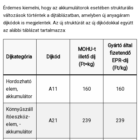
Érdemes kiemelni, hogy az akkumulátorok esetében strukturális
változások történtek a díjtáblázatban, amelyben új anyagáram
díjkódok is megjelentek. Az új struktúrát az új díjkódokkal együtt
az alábbi táblázat tartalmazza:
Gyártó által
MOHU-t
fizetendő
Díjkategória
Díjkód
illető díj
EPR-díj
(Ft=kg)
(Ft/kg)
Hordozható
elem,
A11
160
160
akkumulátor
Könnyűszáll
ítóeszköz-
A21
239
239
elem, -
akkumulátor