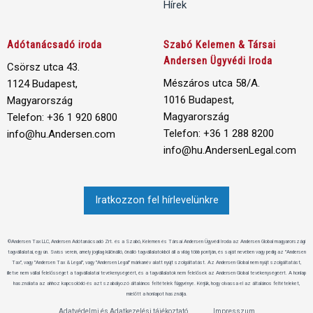
Hírek
Adótanácsadó iroda
Szabó Kelemen & Társai
Andersen Ügyvédi Iroda
Csörsz utca 43.
Mészáros utca 58/A.
1124 Budapest,
1016 Budapest,
Magyarország
Magyarország
Telefon: +36 1 920 6800
Telefon: +36 1 288 8200
info@hu.Andersen.com
info@hu.AndersenLegal.com
Iratkozzon fel hírlevelünkre
©Andersen Tax LLC, Andersen Adótanácsadó Zrt. és a Szabó, Kelemen és Társai Andersen Ügyvédi Iroda az Andersen Global magyarországi
tagvállalatai, egy ún. Swiss verein, amely jogilag különálló, önálló tagvállalatokból áll a világ több pontján, és saját nevében vagy pedig az "Andersen
Tax", vagy "Andersen Tax & Legal", vagy "Andersen Legal" márkanév alatt nyújt szolgáltatást. Az Andersen Global nem nyújt szolgáltatást,
illetve nem vállal felelősséget a tagvállalatai tevékenységéért, és a tagvállalatok nem felelősek az Andersen Global tevékenységéért. A honlap
használata az ahhoz kapcsolódó és azt szabályozó általános feltételek függvénye. Kérjük, hogy olvassa el az általános feltételeket,
mielőtt a honlapot használja.
Adatvédelmi és Adatkezelési tájékoztató
Impresszum