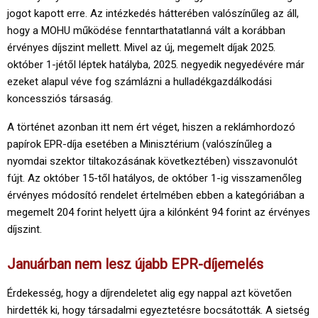
jogot kapott erre. Az intézkedés hátterében valószínűleg az áll,
hogy a MOHU működése fenntarthatatlanná vált a korábban
érvényes díjszint mellett. Mivel az új, megemelt díjak 2025.
október 1-jétől léptek hatályba, 2025. negyedik negyedévére már
ezeket alapul véve fog számlázni a hulladékgazdálkodási
koncessziós társaság.
A történet azonban itt nem ért véget, hiszen a reklámhordozó
papírok EPR-díja esetében a Minisztérium (valószínűleg a
nyomdai szektor tiltakozásának következtében) visszavonulót
fújt. Az október 15-től hatályos, de október 1-ig visszamenőleg
érvényes módosító rendelet értelmében ebben a kategóriában a
megemelt 204 forint helyett újra a kilónként 94 forint az érvényes
díjszint.
Januárban nem lesz újabb EPR-díjemelés
Érdekesség, hogy a díjrendeletet alig egy nappal azt követően
hirdették ki, hogy társadalmi egyeztetésre bocsátották. A sietség