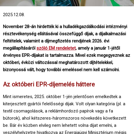
2025.12.08.
November 28-án hirdették ki a hulladékgazdálkodási intézményi
résztevékenység ellátásával összefüggő díjak, a díjalkalmazási
feltételek, valamint a díjmegfizetés rendjének 2026. évi
megállapításáról
szóló EM rendeletet
, amely a január 1-jétől
érvényes EPR-díjakat is tartalmazza. Mivel ezek megegyeznek az
októberi, évközi változással meghatározott díjtételekkel,
bizonyossá vált, hogy további emeléssel nem kell számolni.
Az októberi EPR-díjemelés háttere
Mint ismeretes, 2025. október 1-jén jelentősen emelkedtek a
kiterjesztett gyártói felelősségi díjak. Volt olyan kategória (pl. a
textil csomagolások, a reklámhordozó papírok vagy a fa
bútorok), ahol kétszeres-háromszoros növekedés következett
be. Bár év közben elvileg nem lehetett volna díjat emelni, a
veszélyhelyzetre hivatkozva az Energiaügyi Minisztérium mégis