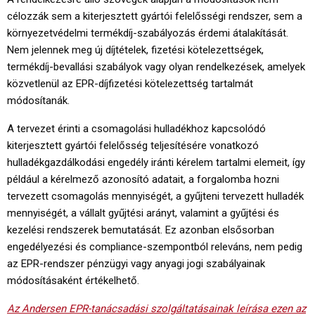
célozzák sem a kiterjesztett gyártói felelősségi rendszer, sem a
környezetvédelmi termékdíj-szabályozás érdemi átalakítását.
Nem jelennek meg új díjtételek, fizetési kötelezettségek,
termékdíj-bevallási szabályok vagy olyan rendelkezések, amelyek
közvetlenül az EPR-díjfizetési kötelezettség tartalmát
módosítanák.
A tervezet érinti a csomagolási hulladékhoz kapcsolódó
kiterjesztett gyártói felelősség teljesítésére vonatkozó
hulladékgazdálkodási engedély iránti kérelem tartalmi elemeit, így
például a kérelmező azonosító adatait, a forgalomba hozni
tervezett csomagolás mennyiségét, a gyűjteni tervezett hulladék
mennyiségét, a vállalt gyűjtési arányt, valamint a gyűjtési és
kezelési rendszerek bemutatását. Ez azonban elsősorban
engedélyezési és compliance-szempontból releváns, nem pedig
az EPR-rendszer pénzügyi vagy anyagi jogi szabályainak
módosításaként értékelhető.
Az Andersen EPR-tanácsadási szolgáltatásainak leírása ezen az