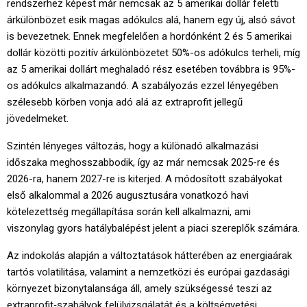
rendszerhez képest már nemcsak az 5 amerikai dollár feletti
árkülönbözet esik magas adókulcs alá, hanem egy új, alsó sávot
is bevezetnek. Ennek megfelelően a hordónként 2 és 5 amerikai
dollár közötti pozitív árkülönbözetet 50%-os adókulcs terheli, míg
az 5 amerikai dollárt meghaladó rész esetében továbbra is 95%-
os adókulcs alkalmazandó. A szabályozás ezzel lényegében
szélesebb körben vonja adó alá az extraprofit jellegű
jövedelmeket.
Szintén lényeges változás, hogy a különadó alkalmazási
időszaka meghosszabbodik, így az már nemcsak 2025-re és
2026-ra, hanem 2027-re is kiterjed. A módosított szabályokat
első alkalommal a 2026 augusztusára vonatkozó havi
kötelezettség megállapítása során kell alkalmazni, ami
viszonylag gyors hatálybalépést jelent a piaci szereplők számára.
Az indokolás alapján a változtatások hátterében az energiaárak
tartós volatilitása, valamint a nemzetközi és európai gazdasági
környezet bizonytalansága áll, amely szükségessé teszi az
extraprofit‑szabályok felülvizsgálatát és a költségvetési