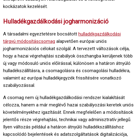
kockázatok kezelését.
Hulladékgazdálkodási jogharmonizáció
A társadalmi egyeztetésre bocsátott
hulladékgazdálkodási
tárgyú módosításcsomag
alapvetően európai uniós
jogharmonizációs célokat szolgál. A tervezett változások célja,
hogy a hazai végrehajtási szabályok összhangba kerüljenek több
új vagy módosuló uniós előírással, különösen a határon átnyúló
hulladékszállításra, a csomagolásra és csomagolási hulladékra,
valamint az európai hulladékjegyzék frissítésére vonatkozó
szabályozással.
A csomag nem új hulladékgazdálkodási rendszer kialakítását
célozza, hanem a már meglévő hazai szabályozási keretek uniós
követelményekhez igazítását. Ennek megfelelően a módosítások
jelentős része végrehajtási, technikai vagy adminisztratív jellegű.
Ilyen változás például a határon átnyúló hulladékszállításhoz
kapcsolódó bejelentések és adatszolgáltatások digitalizációja,