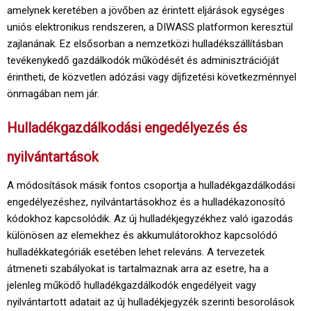
amelynek keretében a jövőben az érintett eljárások egységes
uniós elektronikus rendszeren, a DIWASS platformon keresztül
zajlanának. Ez elsősorban a nemzetközi hulladékszállításban
tevékenykedő gazdálkodók működését és adminisztrációját
érintheti, de közvetlen adózási vagy díjfizetési következménnyel
önmagában nem jár.
Hulladékgazdálkodási engedélyezés és
nyilvántartások
A módosítások másik fontos csoportja a hulladékgazdálkodási
engedélyezéshez, nyilvántartásokhoz és a hulladékazonosító
kódokhoz kapcsolódik. Az új hulladékjegyzékhez való igazodás
különösen az elemekhez és akkumulátorokhoz kapcsolódó
hulladékkategóriák esetében lehet releváns. A tervezetek
átmeneti szabályokat is tartalmaznak arra az esetre, ha a
jelenleg működő hulladékgazdálkodók engedélyeit vagy
nyilvántartott adatait az új hulladékjegyzék szerinti besorolások