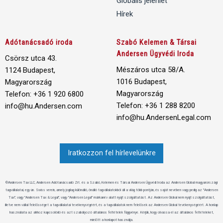
Globális jelenlét
Hírek
Adótanácsadó iroda
Szabó Kelemen & Társai
Andersen Ügyvédi Iroda
Csörsz utca 43.
Mészáros utca 58/A.
1124 Budapest,
1016 Budapest,
Magyarország
Magyarország
Telefon: +36 1 920 6800
Telefon: +36 1 288 8200
info@hu.Andersen.com
info@hu.AndersenLegal.com
Iratkozzon fel hírlevelünkre
©Andersen Tax LLC, Andersen Adótanácsadó Zrt. és a Szabó, Kelemen és Társai Andersen Ügyvédi Iroda az Andersen Global magyarországi
tagvállalatai, egy ún. Swiss verein, amely jogilag különálló, önálló tagvállalatokból áll a világ több pontján, és saját nevében vagy pedig az "Andersen
Tax", vagy "Andersen Tax & Legal", vagy "Andersen Legal" márkanév alatt nyújt szolgáltatást. Az Andersen Global nem nyújt szolgáltatást,
illetve nem vállal felelősséget a tagvállalatai tevékenységéért, és a tagvállalatok nem felelősek az Andersen Global tevékenységéért. A honlap
használata az ahhoz kapcsolódó és azt szabályozó általános feltételek függvénye. Kérjük, hogy olvassa el az általános feltételeket,
mielőtt a honlapot használja.