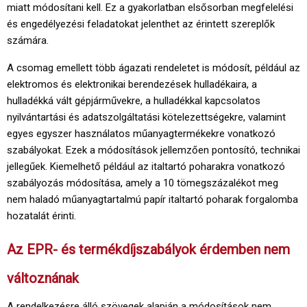
miatt módosítani kell. Ez a gyakorlatban elsősorban megfelelési
és engedélyezési feladatokat jelenthet az érintett szereplők
számára.
A csomag emellett több ágazati rendeletet is módosít, például az
elektromos és elektronikai berendezések hulladékaira, a
hulladékká vált gépjárművekre, a hulladékkal kapcsolatos
nyilvántartási és adatszolgáltatási kötelezettségekre, valamint
egyes egyszer használatos műanyagtermékekre vonatkozó
szabályokat. Ezek a módosítások jellemzően pontosító, technikai
jellegűek. Kiemelhető például az italtartó poharakra vonatkozó
szabályozás módosítása, amely a 10 tömegszázalékot meg
nem haladó műanyagtartalmú papír italtartó poharak forgalomba
hozatalát érinti.
Az EPR- és termékdíjszabályok érdemben nem
változnának
A rendelkezésre álló szövegek alapján a módosítások nem