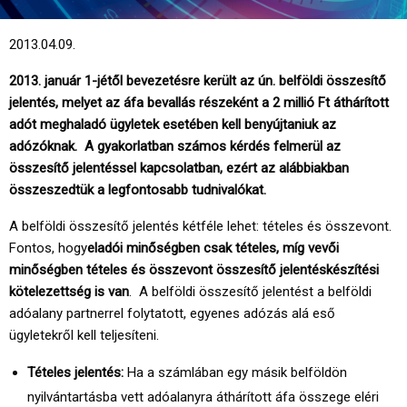
2013.04.09.
2013. január 1-jétől bevezetésre került az ún. belföldi összesítő
jelentés, melyet az áfa bevallás részeként a 2 millió Ft áthárított
adót meghaladó ügyletek esetében kell benyújtaniuk az
adózóknak. A gyakorlatban számos kérdés felmerül az
összesítő jelentéssel kapcsolatban, ezért az alábbiakban
összeszedtük a legfontosabb tudnivalókat.
A belföldi összesítő jelentés kétféle lehet: tételes és összevont.
Fontos, hogy
eladói minőségben csak tételes, míg vevői
minőségben tételes és összevont összesítő jelentéskészítési
kötelezettség is van
. A belföldi összesítő jelentést a belföldi
adóalany partnerrel folytatott, egyenes adózás alá eső
ügyletekről kell teljesíteni.
Tételes jelentés:
Ha a számlában egy másik belföldön
nyilvántartásba vett adóalanyra áthárított áfa összege eléri