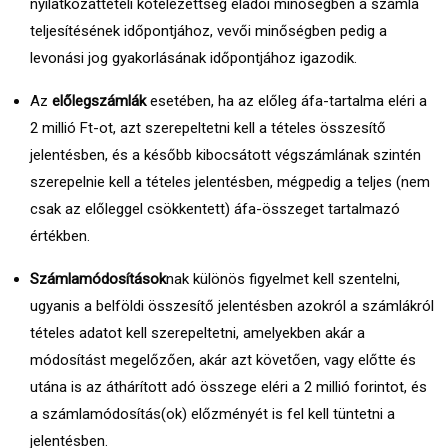
nyilatkozattételi kötelezettség eladói minőségben a számla
teljesítésének időpontjához, vevői minőségben pedig a
levonási jog gyakorlásának időpontjához igazodik.
Az
előlegszámlák
esetében, ha az előleg áfa-tartalma eléri a
2 millió Ft-ot, azt szerepeltetni kell a tételes összesítő
jelentésben, és a később kibocsátott végszámlának szintén
szerepelnie kell a tételes jelentésben, mégpedig a teljes (nem
csak az előleggel csökkentett) áfa-összeget tartalmazó
értékben.
Számlamódosítások
nak különös figyelmet kell szentelni,
ugyanis a belföldi összesítő jelentésben azokról a számlákról
tételes adatot kell szerepeltetni, amelyekben akár a
módosítást megelőzően, akár azt követően, vagy előtte és
utána is az áthárított adó összege eléri a 2 millió forintot, és
a számlamódosítás(ok) előzményét is fel kell tüntetni a
jelentésben.