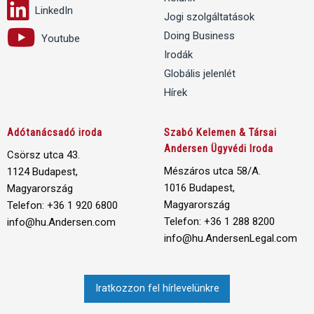
LinkedIn
Jogi szolgáltatások
Doing Business
Youtube
Irodák
Globális jelenlét
Hírek
Adótanácsadó iroda
Szabó Kelemen & Társai
Andersen Ügyvédi Iroda
Csörsz utca 43.
Mészáros utca 58/A.
1124 Budapest,
1016 Budapest,
Magyarország
Magyarország
Telefon: +36 1 920 6800
Telefon: +36 1 288 8200
info@hu.Andersen.com
info@hu.AndersenLegal.com
Iratkozzon fel hírlevelünkre