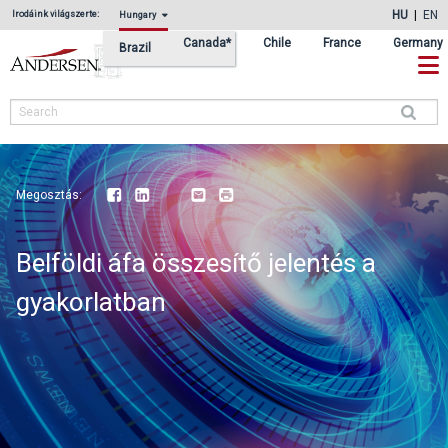
Ugrás
Skip
HU
EN
Irodáink világszerte:
Hungary
az
to
Canada*
Chile
France
Germany
Brazil
elsődleges
main
navigációhoz
content
Search
Megosztás:
Facebook
LinkedIn
Youtube
Email
Print
Belföldi áfa összesítő jelentés a
gyakorlatban