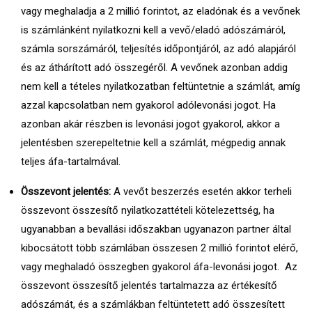
vagy meghaladja a 2 millió forintot, az eladónak és a vevőnek
is számlánként nyilatkozni kell a vevő/eladó adószámáról,
számla sorszámáról, teljesítés időpontjáról, az adó alapjáról
és az áthárított adó összegéről. A vevőnek azonban addig
nem kell a tételes nyilatkozatban feltüntetnie a számlát, amíg
azzal kapcsolatban nem gyakorol adólevonási jogot. Ha
azonban akár részben is levonási jogot gyakorol, akkor a
jelentésben szerepeltetnie kell a számlát, mégpedig annak
teljes áfa-tartalmával.
Összevont jelentés:
A vevőt beszerzés esetén akkor terheli
összevont összesítő nyilatkozattételi kötelezettség, ha
ugyanabban a bevallási időszakban ugyanazon partner által
kibocsátott több számlában összesen 2 millió forintot elérő,
vagy meghaladó összegben gyakorol áfa-levonási jogot. Az
összevont összesítő jelentés tartalmazza az értékesítő
adószámát, és a számlákban feltüntetett adó összesített