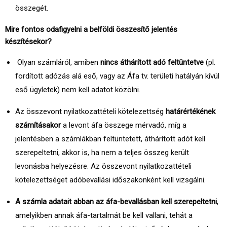
összegét.
Mire fontos odafigyelni a belföldi összesítő jelentés
készítésekor?
Olyan számláról, amiben
nincs áthárított adó feltüntetve
(pl.
fordított adózás alá eső, vagy az Áfa tv. területi hatályán kívül
eső ügyletek) nem kell adatot közölni.
Az összevont nyilatkozattételi kötelezettség
határértékének
számításakor
a levont áfa összege mérvadó, míg a
jelentésben a számlákban feltüntetett, áthárított adót kell
szerepeltetni, akkor is, ha nem a teljes összeg került
levonásba helyezésre. Az összevont nyilatkozattételi
kötelezettséget adóbevallási időszakonként kell vizsgálni.
A számla adatait abban az áfa-bevallásban kell szerepeltetni
,
amelyikben annak áfa-tartalmát be kell vallani, tehát a