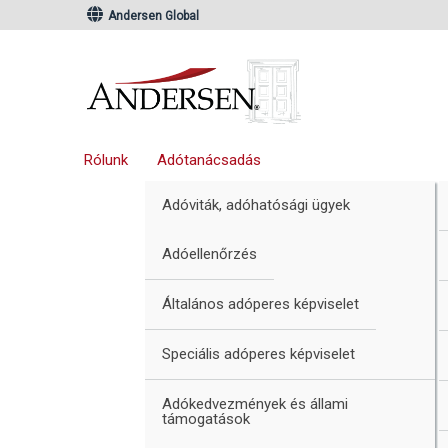
Ugrás
Skip
Andersen Global
az
to
elsődleges
main
navigációhoz
content
Rólunk
Adótanácsadás
Adóviták, adóhatósági ügyek
Adóellenőrzés
Általános adóperes képviselet
Speciális adóperes képviselet
Adókedvezmények és állami
támogatások