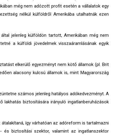
rikában még nem adózott profit esetén a vállalatok egy
ezettség nélkül külföldről Amerikába utalhatnák ezen
k által jelenleg külföldön tartott, Amerikában még nem
etné a külföldi jövedelmek visszaáramlásának egyik
ztatást elkerülő egyezményt nem kötő államok (pl. Brit
kedően alacsony kulcsú államok is, mint Magyarország
szüntetne számos jelenleg hatályos adókedvezményt. A
 lakhatás biztosítására irányuló ingatlanberuházások
 átalakítaná, így várhatóan az adóreform is tartalmazni
 és biztosítási szektor, valamint az ingatlanszektor