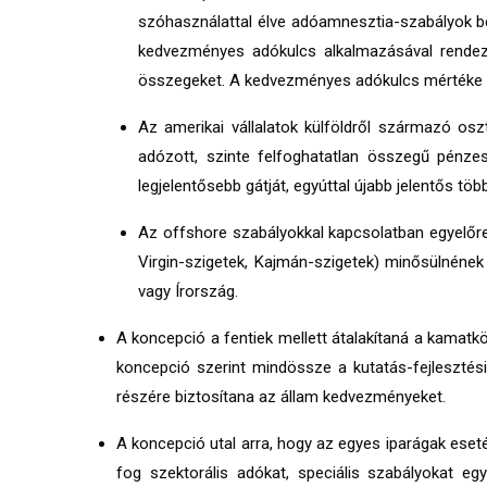
szóhasználattal élve adóamnesztia-szabályok bev
kedvezményes adókulcs alkalmazásával rendezhe
összegeket. A kedvezményes adókulcs mértéke 
Az amerikai vállalatok külföldről származó oszt
adózott, szinte felfoghatatlan összegű pénz
legjelentősebb gátját, egyúttal újabb jelentős több
Az offshore szabályokkal kapcsolatban egyelőre 
Virgin-szigetek, Kajmán-szigetek) minősülnéne
vagy Írország.
A koncepció a fentiek mellett átalakítaná a kama
koncepció szerint mindössze a kutatás-fejlesztés
részére biztosítana az állam kedvezményeket.
A koncepció utal arra, hogy az egyes iparágak eseté
fog szektorális adókat, speciális szabályokat eg