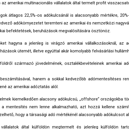
 amerikai multinacionális vállalatok által termelt profit visszacsa
szágok átlagos 22,5%-os adókulcsánál is alacsonyabb mértékre, 20
kedvező adókörnyezetet teremteni az amerikai és nemzetközi nagyvál
rikai befektetések, beruházások megvalósítására ösztönöz.
ket hagyna a jelenleg is virágzó amerikai vállalkozásoknál, a
házások ütemét, illetve egyúttal akár komolyabb felvásárlási hullám
ülföldről származó jövedelmének, osztalékbevételeinek amerikai a
eszámításával, hanem a sokkal kedvezőbb adómentesítéses rendsze
né az amerikai adóztatás alól.
lmek kiemelkedően alacsony adókulcsú, „offshore” országokba tör
 a mentesítés nem lenne alkalmazható, azt hozzá kellene számít
zelhető, hogy a társasági adó mértékénél alacsonyabb adókulcsot a
llalatok által külföldön megtermelt és jelenleg külföldön tart