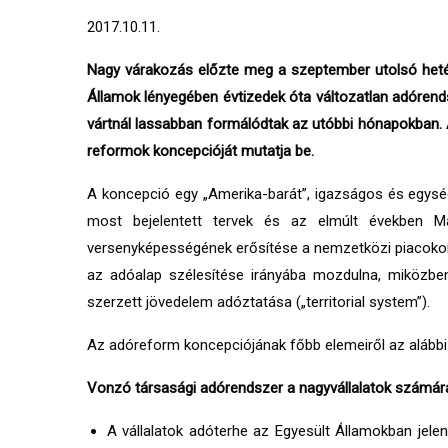
2017.10.11.
Nagy várakozás előzte meg a szeptember utolsó hetéb
Államok lényegében évtizedek óta változatlan adórends
vártnál lassabban formálódtak az utóbbi hónapokban.
reformok koncepcióját mutatja be.
A koncepció egy „Amerika-barát”, igazságos és egység
most bejelentett tervek és az elmúlt években M
versenyképességének erősítése a nemzetközi piacoko
az adóalap szélesítése irányába mozdulna, miközben 
szerzett jövedelem adóztatása („territorial system”).
Az adóreform koncepciójának főbb elemeiről az alábbi 
Vonzó társasági adórendszer a nagyvállalatok számár
A vállalatok adóterhe az Egyesült Államokban jele