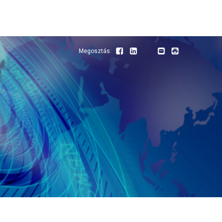
Megosztás:
Facebook
LinkedIn
Youtube
Email
Print