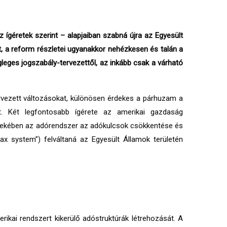
géretek szerint – alapjaiban szabná újra az Egyesült
t, a reform részletei ugyanakkor nehézkesen és talán a
ges jogszabály-tervezettől, az inkább csak a várható
ervezett változásokat, különösen érdekes a párhuzam a
. Két legfontosabb ígérete az amerikai gazdaság
dekében az adórendszer az adókulcsok csökkentése és
ax system”) felváltaná az Egyesült Államok területén
ikai rendszert kikerülő adóstruktúrák létrehozását. A