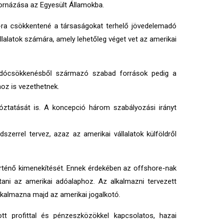
tornázása az Egyesült Államokba.
%-ra csökkentené a társaságokat terhelő jövedelemadó
lalatok számára, amely lehetőleg véget vet az amerikai
z adócsökkenésből származó szabad források pedig a
hoz is vezethetnek.
dóztatását is. A koncepció három szabályozási irányt
rrel tervez, azaz az amerikai vállalatok külföldről
ténő kimenekítését. Ennek érdekében az offshore-nak
ani az amerikai adóalaphoz. Az alkalmazni tervezett
lkalmazna majd az amerikai jogalkotó.
ott profittal és pénzeszközökkel kapcsolatos, hazai