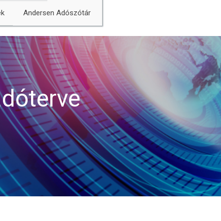
ek
Andersen Adószótár
adóterve