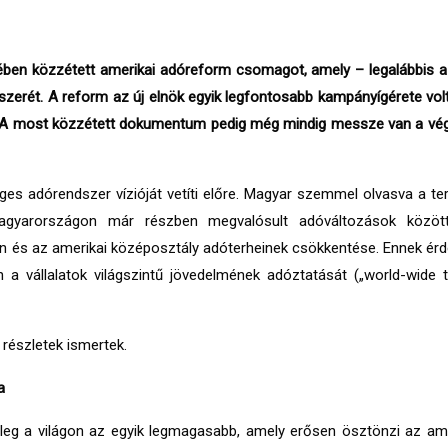
en közzétett amerikai adóreform csomagot, amely – legalábbis az í
zerét. A reform az új elnök egyik legfontosabb kampányígérete vol
 A most közzétett dokumentum pedig még mindig messze van a végle
es adórendszer vízióját vetíti előre. Magyar szemmel olvasva a t
agyarországon már részben megvalósult adóváltozások között
n és az amerikai középosztály adóterheinek csökkentése. Ennek ér
a vállalatok világszintű jövedelmének adóztatását („world-wide t
részletek ismertek.
a
nleg a világon az egyik legmagasabb, amely erősen ösztönzi az amer