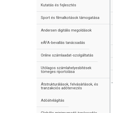
Kutatás és fejlesztés
Sport és filmalkotások támogatása
Andersen digitális megoldások
eÁFA-bevallás tanácsadás
Online számlaadat-szolgáltatás
Utólagos számlahelyesbítések
tömeges riportolása
Átstrukturálások, felvásárlások, és
tranzakciós adótervezés
Adóátvilágítás
Globális minimumadó tanácsadás