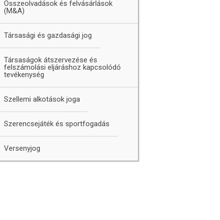
Összeolvadások és felvásárlások
(M&A)
Társasági és gazdasági jog
Társaságok átszervezése és
felszámolási eljáráshoz kapcsolódó
tevékenység
Szellemi alkotások joga
Szerencsejáték és sportfogadás
Versenyjog