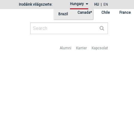
Hungary
Irodáink világszerte:
HU
EN
Canada*
Chile
France
Brazil
Search
Alumni
Karrier
Kapcsolat