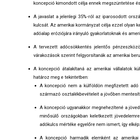
koncepció kimondott célja ennek megszüntetése és az
A javaslat a jelenlegi 35%-ról az iparosodott or
kulcsát. Az amerikai kormányzat célja ezzel olyan 
adóalap eróziójára irányuló gyakorlatoknak és ame
A tervezett adócsökkentés jelentős pénzeszközö
várakozások szerint felgyorsítanák az amerikai beru
A koncepció átalakítaná az amerikai vállalatok k
határoz meg e tekintetben:
A koncepció nem a külföldön megfizetett adó b
származó osztalékbevételeit a jövőben mentesíte
A koncepció ugyanakkor megnehezítené a jövede
minősülő országokban keletkezett jövedelemre
adókulcs mértéke egyelőre nem ismert, így elkép
A koncepció harmadik elemként az amerikai vá