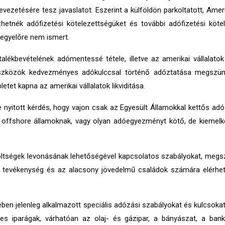
ezetésére tesz javaslatot. Eszerint a külföldön parkoltatott, Ame
tnék adófizetési kötelezettségüket és további adófizetési kötel
egyelőre nem ismert.
alékbevételének adómentessé tétele, illetve az amerikai vállalato
eszközök kedvezményes adókulccsal történő adóztatása megszünt
letet kapna az amerikai vállalatok likviditása.
nyitott kérdés, hogy vajon csak az Egyesült Államokkal kettős adó
k offshore államoknak, vagy olyan adóegyezményt kötő, de kiemel
tköltségek levonásának lehetőségével kapcsolatos szabályokat, meg
i tevékenység és az alacsony jövedelmű családok számára elérhető
ben jelenleg alkalmazott speciális adózási szabályokat és kulcsokat
yes iparágak, várhatóan az olaj- és gázipar, a bányászat, a bank-